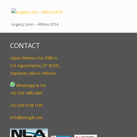
Legacy Limo – Altima 2014
CONTACT
López Mateos Sur 2985-A,
Col. Agua blanca, CP 45235,
Zapopan, Jalisco, México
Whatsapp & Cel
+52 (33) 1485 2841
+52 (33) 3128 1125
info@limogdl.com